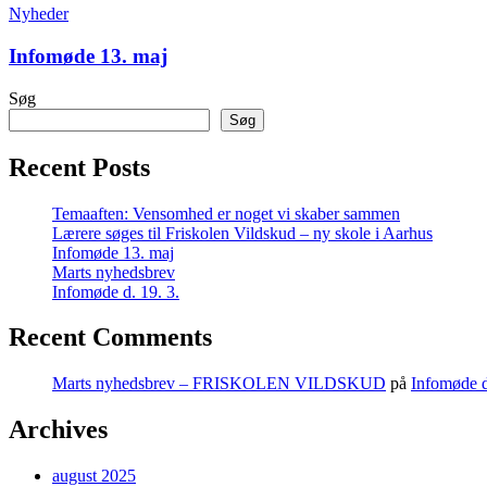
–
13.
Nyheder
ny
maj
skole
Infomøde 13. maj
i
Aarhus
Søg
Søg
Recent Posts
Temaaften: Vensomhed er noget vi skaber sammen
Lærere søges til Friskolen Vildskud – ny skole i Aarhus
Infomøde 13. maj
Marts nyhedsbrev
Infomøde d. 19. 3.
Recent Comments
Marts nyhedsbrev – FRISKOLEN VILDSKUD
på
Infomøde d
Archives
august 2025