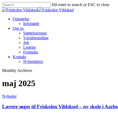
Skip
Hit enter to search or ESC to close
to
Close
main
Search
content
Menu
Optagelse
Infomøde
Om os
Støtteforening
Værdigrundlag
Job
Ledelse
Formalia
Kontakt
Nyhedsbrev
Monthly Archives
maj 2025
Lærere
Nyheder
søges
til
Lærere søges til Friskolen Vildskud – ny skole i Aarh
Friskolen
Vildskud
Infomøde